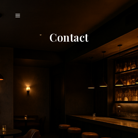
コ
ン
メ
テ
ン
Contact
ニ
ツ
へ
ス
ュ
キ
ッ
ー
プ